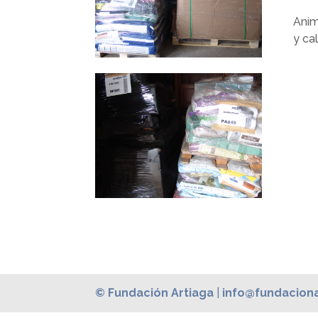
Anim
y ca
© Fundación Artiaga
|
info@fundaciona