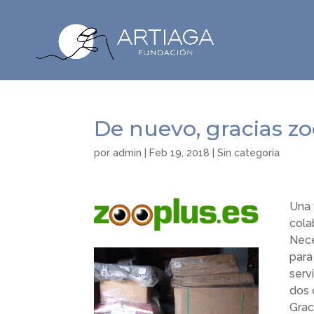
De nuevo, gracias z
por
admin
|
Feb 19, 2018
|
Sin categoría
Una 
cola
Nece
para
serv
dos 
Grac