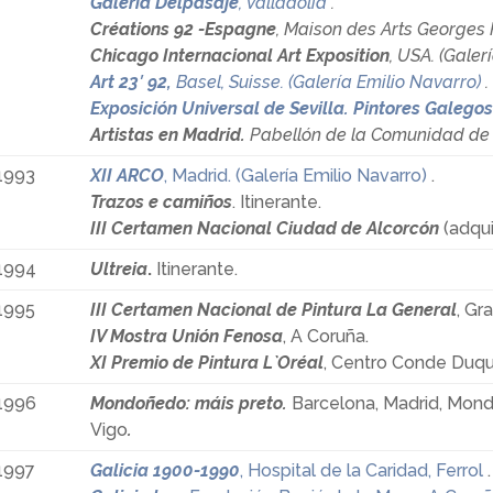
Galería Delpasaje
, Valladolid
.
Créations 92 -Espagne
, Maison des Arts Georges 
Chicago Internacional Art Exposition
, USA. (Galer
Art 23′ 92
,
Basel, Suisse. (Galería Emilio Navarro)
.
Exposición Universal de Sevilla. Pintores Galego
Artistas en Madrid.
Pabellón de la Comunidad de M
1993
XII ARCO
, Madrid. (Galería Emilio Navarro)
.
Trazos e camiños
. Itinerante.
III Certamen Nacional Ciudad de Alcorcón
(adqui
1994
Ultreia
.
Itinerante.
1995
III Certamen Nacional de Pintura La General
, Gr
IV Mostra Unión Fenosa
, A Coruña.
XI Premio de Pintura L`Oréal
, Centro Conde Duqu
1996
Mondoñedo: máis preto.
Barcelona, Madrid, Mon
Vigo
.
1997
Galicia 1900-1990
, Hospital de la Caridad, Ferrol
.