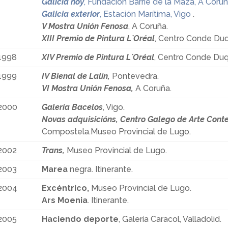
Galicia hoy
, Fundación Barrié de la Maza, A Coru
Galicia exterior
, Estación Marítima, Vigo
.
V Mostra Unión Fenosa
, A Coruña.
XIII Premio de Pintura L`Oréal
, Centro Conde Duq
1998
XIV Premio de Pintura L`Oréal
, Centro Conde Duq
1999
IV Bienal de Lalín,
Pontevedra.
VI Mostra Unión Fenosa,
A Coruña.
2000
Galería Bacelos
, Vigo.
Novas adquisicións, Centro Galego de Arte Con
Compostela.Museo Provincial de Lugo.
2002
Trans,
Museo Provincial de Lugo.
2003
Marea
negra. Itinerante.
2004
Excéntrico
,
Museo Provincial de Lugo.
Ars Moenia
. Itinerante.
2005
Haciendo deporte
, Galería Caracol, Valladolid.