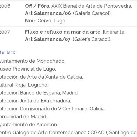
2006
Off / Fóra
, XXIX Bienal de Arte de Pontevedra.
Art Salamanca/06
. (Galería Caracol).
Noir
, Cervo, Lugo.
2007
Fluxo e refluxo na mar da arte
. Itinerante.
Art Salamanca/07
. (Galería Caracol).
a en:
yuntamiento de Mondoñedo.
useo Provincial de Lugo.
olección de Arte da Xunta de Galicia.
ultural Rioja, Logroño.
olección Banco de España, Madrid.
olección Junta de Extremadura.
olección Comisionado do V Centenario, Galicia.
omunidad de Madrid.
yuntamiento de Alcorcón.
entro Galego de Arte Contemporánea ( CGAC ), Santiago d