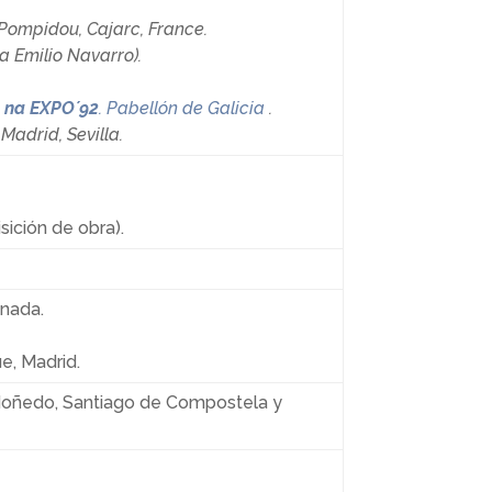
Pompidou, Cajarc, France.
ía Emilio Navarro).
s na EXPO´92
. Pabellón de Galicia
.
adrid, Sevilla.
sición de obra).
anada.
e, Madrid.
doñedo, Santiago de Compostela y