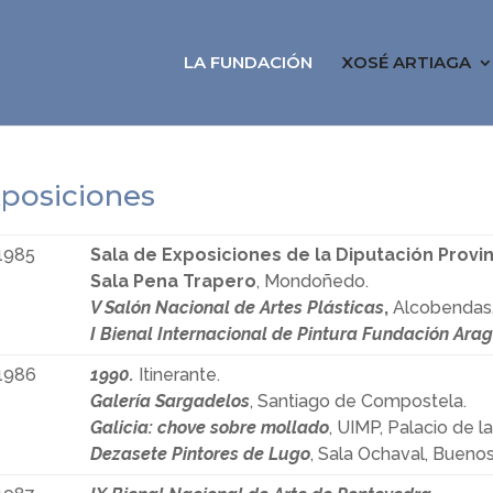
LA FUNDACIÓN
XOSÉ ARTIAGA
posiciones
1985
Sala de Exposiciones de la Diputación Provin
Sala Pena Trapero
, Mondoñedo.
V Salón Nacional de Artes Plásticas
,
Alcobendas,
I Bienal Internacional de Pintura Fundación Ara
1986
1990.
Itinerante.
Galería Sargadelos
, Santiago de Compostela.
Galicia: chove sobre mollado
, UIMP, Palacio de 
Dezasete Pintores de Lugo
, Sala Ochaval, Buenos 