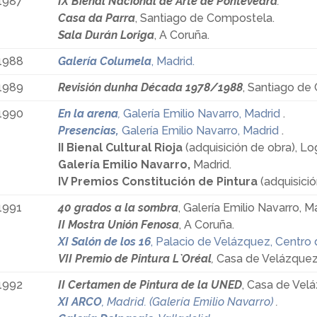
1987
IX Bienal Nacional de Arte de Pontevedra
.
Casa da Parra
, Santiago de Compostela.
Sala Durán Loriga
, A Coruña.
1988
Galería Columela
, Madrid.
1989
Revisión dunha Década 1978/1988
, Santiago de
1990
En la arena
,
Galería Emilio Navarro, Madrid
.
Presencias,
Galería Emilio Navarro, Madrid
.
II Bienal Cultural Rioja
(adquisición de obra), Lo
Galería Emilio Navarro,
Madrid.
IV Premios Constitución de Pintura
(adquisició
1991
40 grados a la sombra
, Galería Emilio Navarro, M
II Mostra Unión Fenosa
, A Coruña.
XI Salón de los 16
, Palacio de Velázquez, Centro 
VII Premio de Pintura L`Oréal
,
Casa de Velázquez,
1992
II Certamen de Pintura de la UNED
, Casa de Velá
XI ARCO
, Madrid. (Galería Emilio Navarro)
.