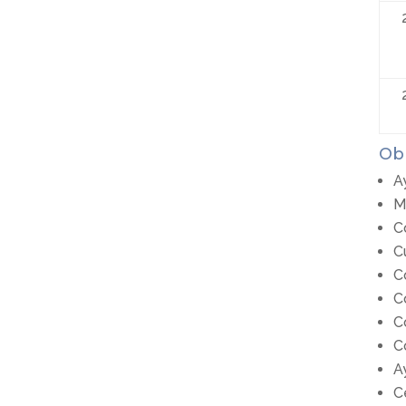
Obr
A
M
C
C
C
C
C
C
A
C