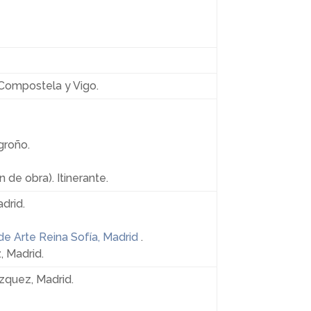
 Compostela y Vigo.
groño.
n de obra). Itinerante.
adrid.
de Arte Reina Sofía, Madrid
.
 Madrid.
zquez, Madrid.