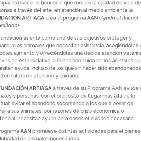
cipal es buscar el beneficio que mejore la calidad de vida de
sonas a través del arte, en atención al medio ambiente la
NDACIÓN ARTIAGA
crea el programa
AAN
(
Ayuda al Animal
esitado
).
Fundación asienta como uno de sus objetivos proteger y
arar a los animales que necesitan asistencia, acogiéndolos 
doles alimento y ofreciéndoles una debida atención veterina
avés de esta iniciativa la Fundación cuida de los animales q
esitan ayuda, incluso de los que sin haber sido abandonados
lten faltos de atención y cuidado.
FUNDACIÓN ARTIAGA
a través de su Programa AAN ayuda 
ales y personas, con el propósito de llegar más allá de lo
tual: evitar el abandono socorriendo a los que a pesar de
rer a sus animales, por razones de crisis económica o
tencial, necesitan ayuda para darles el cuidado necesario.
programa
AAN
promueve distintas actividades para el bienes
alubridad de animales necesitados.