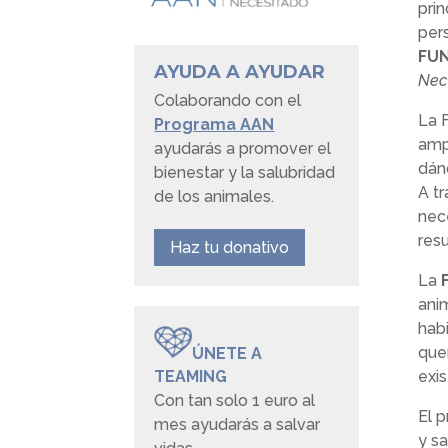
prin
per
FU
AYUDA A AYUDAR
Nec
Colaborando con el
La 
Programa AAN
amp
ayudarás a promover el
dán
bienestar y la salubridad
A tr
de los animales.
nec
resu
Haz tu donativo
La
anim
habi
que
ÚNETE A
exis
TEAMING
Con tan solo 1 euro al
El 
mes ayudarás a salvar
y s