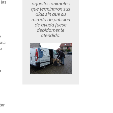
 las
aquellos animales
que terminaron sus
días sin que su
mirada de petición
de ayuda fuese
debidamente
atendida.
y
ria.
ue
a
tar