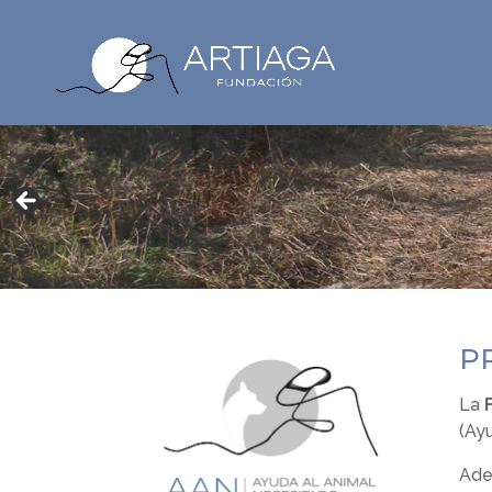
P
La
(Ay
Ade